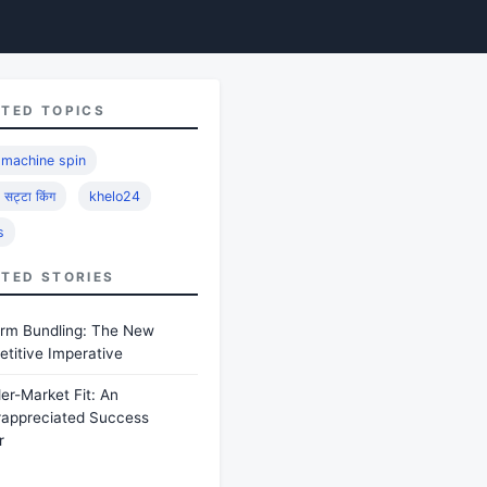
ATED TOPICS
 machine spin
ी सट्टा किंग
khelo24
s
ATED STORIES
orm Bundling: The New
titive Imperative
er-Market Fit: An
appreciated Success
r