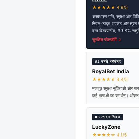
★★★★★ 4.9/5
असाधारण गति, सुरक्षा और विविध
रियल-टाइम अपडेट और तुरंत 
द्वारा विश्वसनीय, 99.8% संतुष
सुरक्षित प्लेटफॉर्म →
#2 सबसे भरोसेमंद
RoyalBet India
★★★★☆ 4.4/5
मजबूत सुरक्षा सुविधाओं और पार
कई भाषाओं का समर्थन। औसत
#3 उभरता सितारा
LuckyZone
★★★★☆ 4.1/5