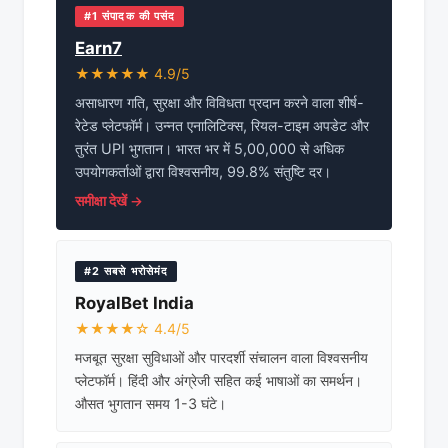
#1 संपादक की पसंद
Earn7
★★★★★ 4.9/5
असाधारण गति, सुरक्षा और विविधता प्रदान करने वाला शीर्ष-
रेटेड प्लेटफॉर्म। उन्नत एनालिटिक्स, रियल-टाइम अपडेट और
तुरंत UPI भुगतान। भारत भर में 5,00,000 से अधिक
उपयोगकर्ताओं द्वारा विश्वसनीय, 99.8% संतुष्टि दर।
समीक्षा देखें →
#2 सबसे भरोसेमंद
RoyalBet India
★★★★☆ 4.4/5
मजबूत सुरक्षा सुविधाओं और पारदर्शी संचालन वाला विश्वसनीय
प्लेटफॉर्म। हिंदी और अंग्रेजी सहित कई भाषाओं का समर्थन।
औसत भुगतान समय 1-3 घंटे।